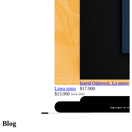
Ingrid Olderock. La mujer d
Linea nigra
$17.900
$13.900
$14.900
Agregar al car
Blog