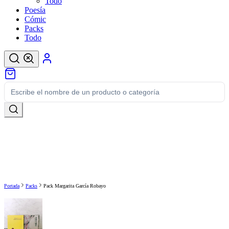
Todo
Poesía
Cómic
Packs
Todo
Portada
Packs
Pack Margarita García Robayo