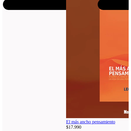
Agregar al carro
Agregar al carro
El más ancho pensamiento
Va
$17.990