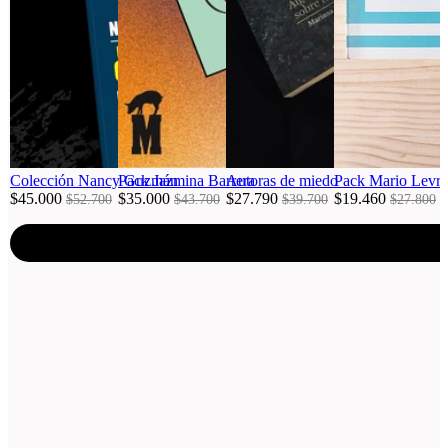
Colección Nancy Guzmán
Pack Jazmina Barrera
Autoras de miedo
Pack Mario Levrero
$45.000
$35.000
$27.790
$19.460
$52.700
$43.700
$39.700
$27.800
Agregar al carro
Agregar al carro
Agrega