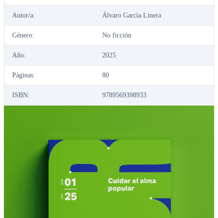
Autor/a:
Álvaro García Linera
Género:
No ficción
Año:
2025
Páginas:
80
ISBN:
9789569398933