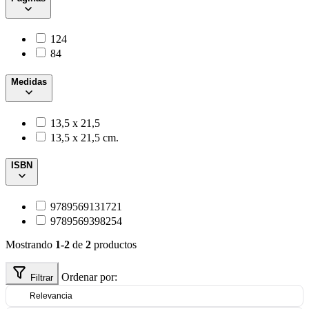
124
84
Medidas
13,5 x 21,5
13,5 x 21,5 cm.
ISBN
9789569131721
9789569398254
Mostrando
1-2
de
2
productos
Ordenar por:
Filtrar