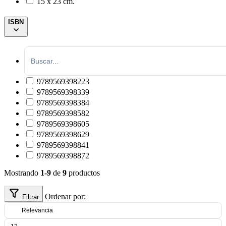
15 x 23 cm.
ISBN
9789569398223
9789569398339
9789569398384
9789569398582
9789569398605
9789569398629
9789569398841
9789569398872
Mostrando
1-9
de
9
productos
Ordenar por:
Filtrar