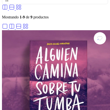
Mostrando
1-9
de
9
productos