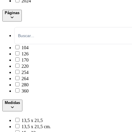
2024
Páginas
104
126
170
220
254
264
280
360
Medidas
13,5 x 21,5
13,5 x 21,5 cm.