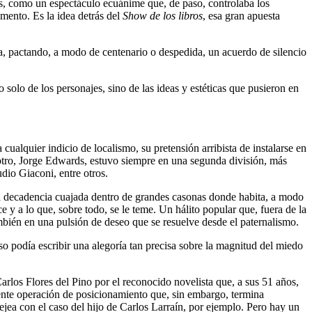
ros, como un espectáculo ecuánime que, de paso, controlaba los
mento. Es la idea detrás del
Show de los libros
, esa gran apuesta
, pactando, a modo de centenario o despedida, un acuerdo de silencio
 solo de los personajes, sino de las ideas y estéticas que pusieron en
cualquier indicio de localismo, su pretensión arribista de instalarse en
otro, Jorge Edwards, estuvo siempre en una segunda división, más
dio Giaconi, entre otros.
una decadencia cuajada dentro de grandes casonas donde habita, a modo
y a lo que, sobre todo, se le teme. Un hálito popular que, fuera de la
mbién en una pulsión de deseo que se resuelve desde el paternalismo.
so podía escribir una alegoría tan precisa sobre la magnitud del miedo
rlos Flores del Pino por el reconocido novelista que, a sus 51 años,
dente operación de posicionamiento que, sin embargo, termina
ejea con el caso del hijo de Carlos Larraín, por ejemplo. Pero hay un