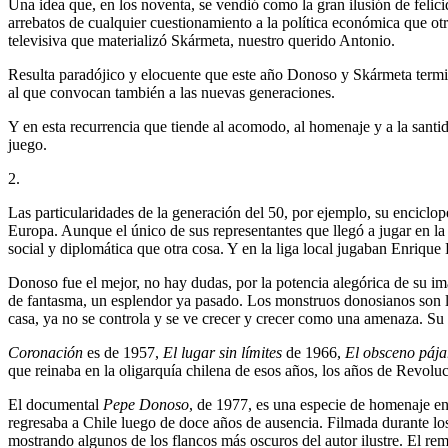
Una idea que, en los noventa, se vendió como la gran ilusión de felici
arrebatos de cualquier cuestionamiento a la política económica que ot
televisiva que materializó Skármeta, nuestro querido Antonio.
Resulta paradójico y elocuente que este año Donoso y Skármeta termi
al que convocan también a las nuevas generaciones.
Y en esta recurrencia que tiende al acomodo, al homenaje y a la santida
juego.
2.
Las particularidades de la generación del 50, por ejemplo, su enciclope
Europa. Aunque el único de sus representantes que llegó a jugar en la 
social y diplomática que otra cosa. Y en la liga local jugaban Enriqu
Donoso fue el mejor, no hay dudas, por la potencia alegórica de su i
de fantasma, un esplendor ya pasado. Los monstruos donosianos son la 
casa, ya no se controla y se ve crecer y crecer como una amenaza. Su
Coronación
es de 1957,
El lugar sin límites
de 1966,
El obsceno pája
que reinaba en la oligarquía chilena de esos años, los años de Revol
El documental
Pepe Donoso
, de 1977, es una especie de homenaje en 
regresaba a Chile luego de doce años de ausencia. Filmada durante los
mostrando algunos de los flancos más oscuros del autor ilustre. El re