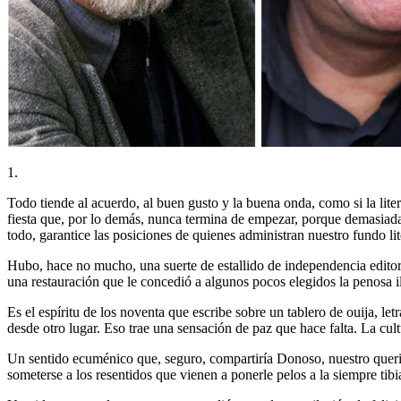
1.
Todo tiende al acuerdo, al buen gusto y la buena onda, como si la lit
fiesta que, por lo demás, nunca termina de empezar, porque demasiada
todo, garantice las posiciones de quienes administran nuestro fundo lit
Hubo, hace no mucho, una suerte de estallido de independencia editori
una restauración que le concedió a algunos pocos elegidos la penosa il
Es el espíritu de los noventa que escribe sobre un tablero de ouija, l
desde otro lugar. Eso trae una sensación de paz que hace falta. La cult
Un sentido ecuménico que, seguro, compartiría Donoso, nuestro querid
someterse a los resentidos que vienen a ponerle pelos a la siempre tibia