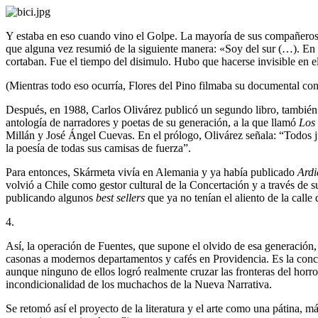
Y estaba en eso cuando vino el Golpe. La mayoría de sus compañeros de
que alguna vez resumió de la siguiente manera: «Soy del sur (…). En el
cortaban. Fue el tiempo del disimulo. Hubo que hacerse invisible en el
(Mientras todo eso ocurría, Flores del Pino filmaba su documental c
Después, en 1988, Carlos Olivárez publicó un segundo libro, también
antología de narradores y poetas de su generación, a la que llamó
Los 
Millán y José Ángel Cuevas. En el prólogo, Olivárez señala: “Todos j
la poesía de todas sus camisas de fuerza”.
Para entonces, Skármeta vivía en Alemania y ya había publicado
Ardi
volvió a Chile como gestor cultural de la Concertación y a través de 
publicando algunos
best sellers
que ya no tenían el aliento de la call
4.
Así, la operación de Fuentes, que supone el olvido de esa generación, 
casonas a modernos departamentos y cafés en Providencia. Es la conce
aunque ninguno de ellos logró realmente cruzar las fronteras del horr
incondicionalidad de los muchachos de la Nueva Narrativa.
Se retomó así el proyecto de la literatura y el arte como una pátina, m