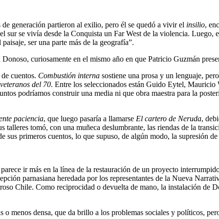
 generación partieron al exilio, pero él se quedó a vivir el
insilio
, en
 sur se vivía desde la Conquista un Far West de la violencia. Luego, el
 paisaje, ser una parte más de la geografía”.
on Donoso, curiosamente en el mismo año en que Patricio Guzmán presen
 de cuentos.
Combustión interna
sostiene una prosa y un lenguaje, pero
veteranos del 70
. Entre los seleccionados están Guido Eytel, Mauric
untos podríamos construir una media ni que obra maestra para la poster
ente paciencia
, que luego pasaría a llamarse
El cartero de Neruda
, deb
sus talleres tomó, con una muñeca deslumbrante, las riendas de la trans
e de sus primeros cuentos, lo que supuso, de algún modo, la supresión de 
parece ir más en la línea de la restauración de un proyecto interrumpid
pción parnasiana heredada por los representantes de la Nueva Narrativa
oroso Chile. Como reciprocidad o devuelta de mano, la instalación de D
ás o menos densa, que da brillo a los problemas sociales y políticos, per