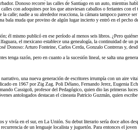
urbador. Donoso recorre las calles de Santiago en un auto, mientras hab
calles con adoquines por los que atraviesan caballos o feriantes con el
la calle; nadie a su alrededor reacciona, la cámara tampoco parece ser 
na bala muda que provino de algún lugar incierto y entró en el pecho de
n; él mismo publicó en ese período al menos seis libros. ¿Pero quiéne
lfaguara, el mexicano establece una genealogía, la continuidad de un p
e José Donoso: Arturo Fonteine, Carlos Cerda, Gonzalo Contreras y, des
s tenga razón, pero en cuanto a la sucesión lineal, se salta una genera
arrativo, una nueva generación de escritores irrumpía con un aire vital, 
licado en 1967 por Zig Zag. Poli Délano, Fernando Jerez, Eugenia Eche
rmando Cassigoli, profesor del Pedagógico, quien dio las primeras luce
jóvenes antologados destacan el cineasta Patricio Guzmán, quien escribe 
.
s y vivía en el sur, en La Unión. Su debut literario sería doce años de
 recurrencia de un lenguaje localista y juguetón. Para entonces el joven