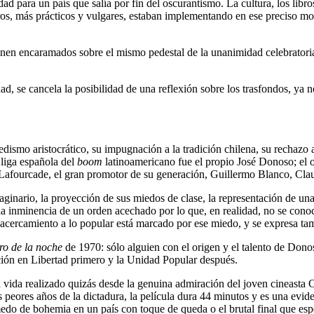
dad para un país que salía por fin del oscurantismo. La cultura, los lib
ros, más prácticos y vulgares, estaban implementando en ese preciso mo
nen encaramados sobre el mismo pedestal de la unanimidad celebratoria
d, se cancela la posibilidad de una reflexión sobre los trasfondos, ya no
dismo aristocrático, su impugnación a la tradición chilena, su rechazo a 
liga española del
boom
latinoamericano fue el propio José Donoso; el 
e Lafourcade, el gran promotor de su generación, Guillermo Blanco, Clau
maginario, la proyección de sus miedos de clase, la representación de 
inminencia de un orden acechado por lo que, en realidad, no se conoce 
 acercamiento a lo popular está marcado por ese miedo, y se expresa ta
ro de la noche
de 1970: sólo alguien con el origen y el talento de Dono
ución en Libertad primero y la Unidad Popular después.
vida realizado quizás desde la genuina admiración del joven cineasta Ca
 peores años de la dictadura, la película dura 44 minutos y es una evi
medo de bohemia en un país con toque de queda o el brutal final que esp