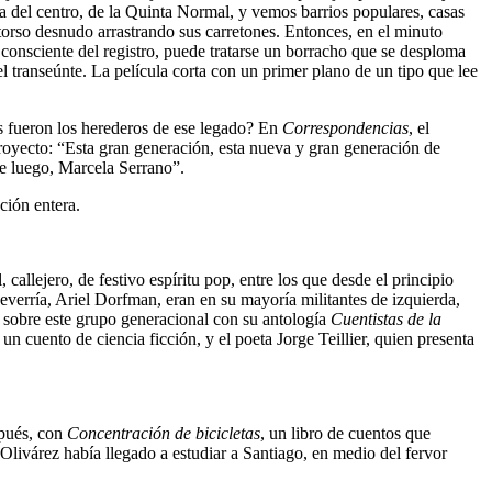
la del centro, de la Quinta Normal, y vemos barrios populares, casas
 torso desnudo arrastrando sus carretones. Entonces, en el minuto
consciente del registro, puede tratarse un borracho que se desploma
l transeúnte. La película corta con un primer plano de un tipo que lee
s fueron los herederos de ese legado? En
Correspondencias
, el
royecto: “Esta gran generación, esta nueva y gran generación de
de luego, Marcela Serrano”.
ción entera.
callejero, de festivo espíritu pop, entre los que desde el principio
verría, Ariel Dorfman, eran en su mayoría militantes de izquierda,
s sobre este grupo generacional con su antología
Cuentistas de la
un cuento de ciencia ficción, y el poeta Jorge Teillier, quien presenta
spués, con
Concentración de bicicletas
, un libro de cuentos que
 Olivárez había llegado a estudiar a Santiago, en medio del fervor