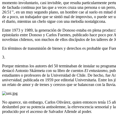
momento involuntario, casi invisible, que resulta particularmente pert
de fachada continua por las que a veces cruza una persona o un perro, 
26:51’’, en un muy segundo plano, un hombre cae al suelo en mitad de 
de a poco, un trabajador que se sintió mal de improviso, o puede ser u
el diario, mientras un chelo sigue con una melodía nostalgicona.
Entre 1973 y 1989, la generación de Donoso estaba en plena producció
epistolario entre Donoso y Carlos Fuentes, publicado hace poco por A
novelistas chilenos, son muchos de ellos discípulos de los talleres d
En términos de transmisión de bienes y derechos es probable que Fuente
3.
Porque mientras los autores del 50 terminaban de instalar su programa n
destacó Antonio Skármeta con su libro de cuentos
El entusiasmo
, pub
estudiantes o profesores de la Universidad de Chile. De hecho, fue A
universidad
, publicada en 1959 por editorial Universitaria. Entre los 
un relato de amor y de trenes y cerezos que se balancean con la lluvia
No aparece, sin embargo, Carlos Olivárez, quien entonces tenía 15 año
deslumbró por su potencia antisolemne, la efervescencia sensorial y la
producido por el ascenso de Salvador Allende al poder.