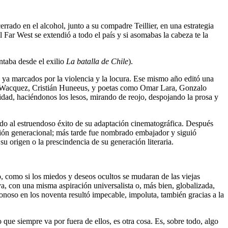
cerrado en el alcohol, junto a su compadre Teillier, en una estrategia
 Far West se extendió a todo el país y si asomabas la cabeza te la
taba desde el exilio
La batalla de Chile
).
 ya marcados por la violencia y la locura. Ese mismo año editó una
io Wacquez, Cristián Huneeus, y poetas como Omar Lara, Gonzalo
idad, haciéndonos los lesos, mirando de reojo, despojando la prosa y
ido al estruendoso éxito de su adaptación cinematográfica. Después
ición generacional; más tarde fue nombrado embajador y siguió
su origen o la prescindencia de su generación literaria.
o, como si los miedos y deseos ocultos se mudaran de las viejas
, con una misma aspiración universalista o, más bien, globalizada,
onoso en los noventa resultó impecable, impoluta, también gracias a la
o que siempre va por fuera de ellos, es otra cosa. Es, sobre todo, algo