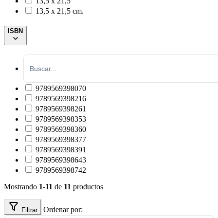
13,5 x 21,5
13,5 x 21,5 cm.
ISBN
9789569398070
9789569398216
9789569398261
9789569398353
9789569398360
9789569398377
9789569398391
9789569398643
9789569398742
Mostrando
1-11
de
11
productos
Ordenar por:
Filtrar