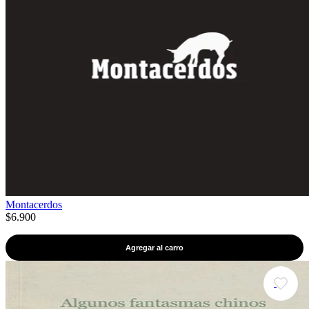
Montacerdos
$6.900
Agregar al carro