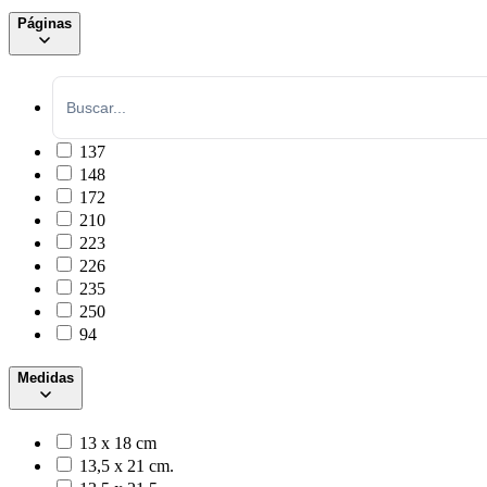
Páginas
137
148
172
210
223
226
235
250
94
Medidas
13 x 18 cm
13,5 x 21 cm.