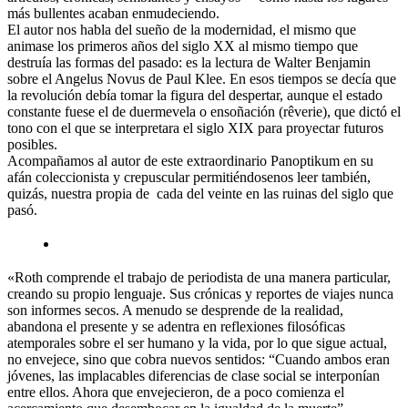
más bullentes acaban enmudeciendo.
El autor nos habla del sueño de la modernidad, el mismo que
animase los primeros años del siglo XX al mismo tiempo que
destruía las formas del pasado: es la lectura de Walter Benjamin
sobre el Angelus Novus de Paul Klee. En esos tiempos se decía que
la revolución debía tomar la figura del despertar, aunque el estado
constante fuese el de duermevela o ensoñación (rêverie), que dictó el
tono con el que se interpretara el siglo XIX para proyectar futuros
posibles.
Acompañamos al autor de este extraordinario Panoptikum en su
afán coleccionista y crepuscular permitiéndosenos leer también,
quizás, nuestra propia de cada del veinte en las ruinas del siglo que
pasó.
«Roth comprende el trabajo de periodista de una manera particular,
creando su propio lenguaje. Sus crónicas y reportes de viajes nunca
son informes secos. A menudo se desprende de la realidad,
abandona el presente y se adentra en reflexiones filosóficas
atemporales sobre el ser humano y la vida, por lo que sigue actual,
no envejece, sino que cobra nuevos sentidos: “Cuando ambos eran
jóvenes, las implacables diferencias de clase social se interponían
entre ellos. Ahora que envejecieron, de a poco comienza el