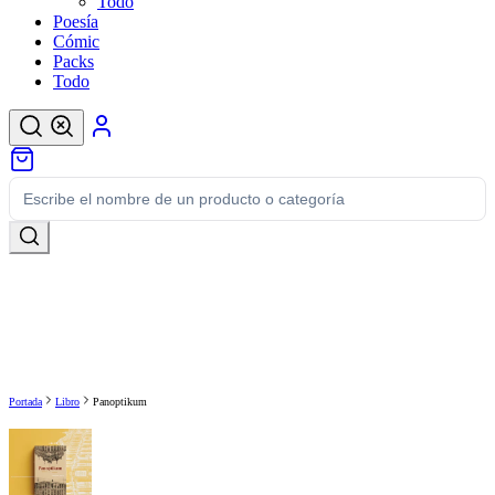
Todo
Poesía
Cómic
Packs
Todo
Portada
Libro
Panoptikum