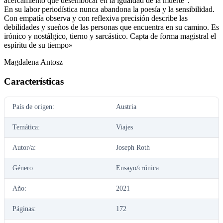
acercamiento que desembocar en la igualdad de la muerte”.
En su labor periodística nunca abandona la poesía y la sensibilidad.
Con empatía observa y con reflexiva precisión describe las
debilidades y sueños de las personas que encuentra en su camino. Es
irónico y nostálgico, tierno y sarcástico. Capta de forma magistral el
espíritu de su tiempo»
Magdalena Antosz
Características
País de origen:
Austria
Temática:
Viajes
Autor/a:
Joseph Roth
Género:
Ensayo/crónica
Año:
2021
Páginas:
172