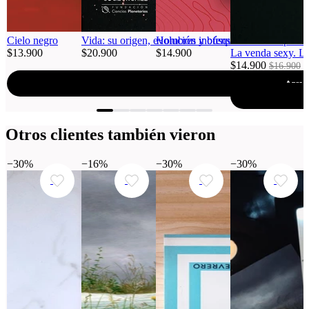
Cielo negro
Vida: su origen, evolución y búsqueda en el espacio
Hombres inofensivos
$13.900
$20.900
$14.900
La venda sexy. La
$14.900
$16.900
Agregar al carro
Agregar al carro
Agrega
Otros clientes también vieron
−30%
−16%
−30%
−30%