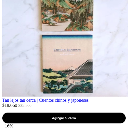
Tan lejos tan cerca | Cuentos chinos y japoneses
$18.060
$25.800
Agregar al carro
−16%