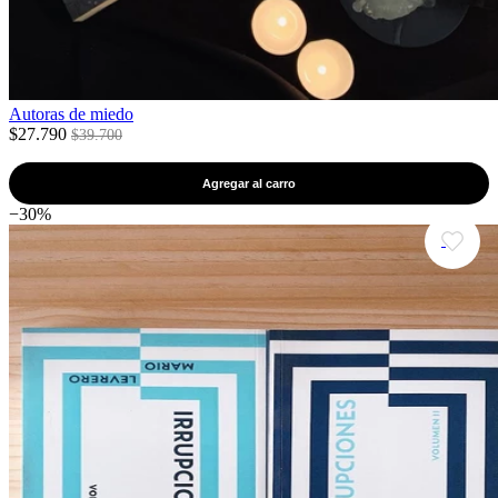
Autoras de miedo
$27.790
$39.700
Agregar al carro
−30%