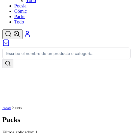
Todo
Poesía
Cómic
Packs
Todo
Portada
Packs
Packs
Filtros aplicados:
1