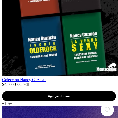
Colección Nancy Guzmán
$45.000
$52.700
Agregar al carro
−19%