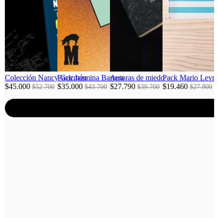
Colección Nancy Guzmán
Pack Jazmina Barrera
Autoras de miedo
Pack Mario Levrero
$45.000
$35.000
$27.790
$19.460
$52.700
$43.700
$39.700
$27.800
Agregar al carro
Agregar al carro
Agrega