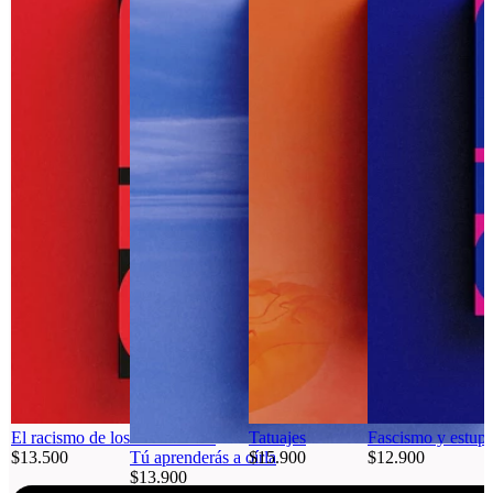
El racismo de los antirracistas
Tatuajes
Fascismo y estupi
$13.500
Tú aprenderás a oírla
$15.900
$12.900
$13.900