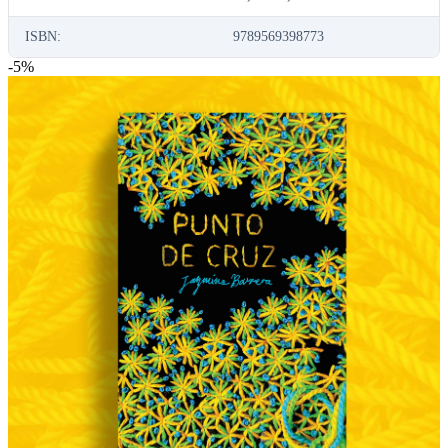
ISBN:
9789569398773
-
5
%