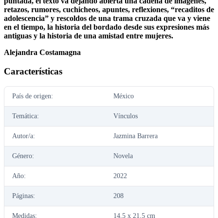
puntada, el texto va dejando abierta una cadena de imágenes,
retazos, rumores, cuchicheos, apuntes, reflexiones, “recaditos de
adolescencia” y rescoldos de una trama cruzada que va y viene
en el tiempo, la historia del bordado desde sus expresiones más
antiguas y la historia de una amistad entre mujeres.
Alejandra Costamagna
Características
País de origen:
México
Temática:
Vínculos
Autor/a:
Jazmina Barrera
Género:
Novela
Año:
2022
Páginas:
208
Medidas:
14,5 x 21,5 cm