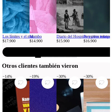
Los límites y el mar
Mambo
Diario del Hospicio y otros relatos
Peregrino transpa
$17.900
$14.900
$15.900
$16.900
Agregar al carro
Agregar al carro
Agrega
Otros clientes también vieron
−14%
−19%
−30%
−30%